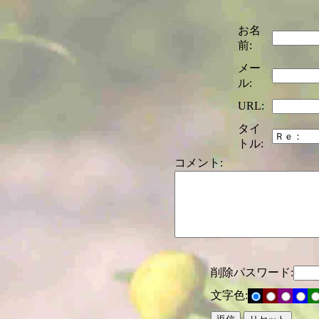
お名
前:
メー
ル:
URL:
タイ
トル:
コメント:
削除パスワード:
文字色: