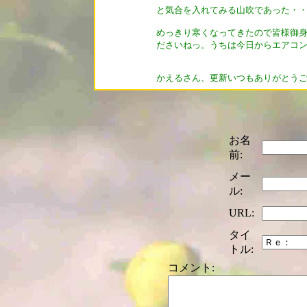
と気合を入れてみる山吹であった・・・
めっきり寒くなってきたので皆様御身
ださいねっ。うちは今日からエアコン入
かえるさん、更新いつもありがとうご
お名
前:
メー
ル:
URL:
タイ
トル:
コメント: