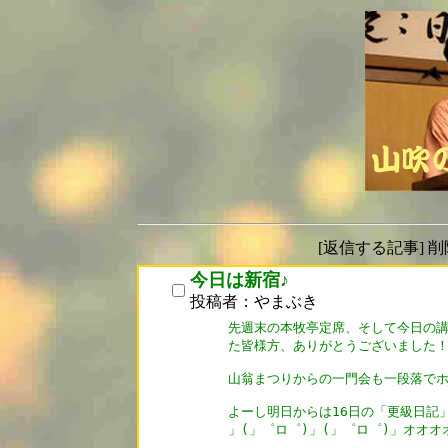
[返信する記事] 
今日は新宿♪
投稿者：やまぶき
先週末の本牧亭定席、そして今日の講
た皆様方、ありがとうございました！
山翁まつりからの一門会も一段落でホッ
よーし明日からは16日の「更級日記」
」(」゜ロ゜)」(」゜ロ゜)」オオオ